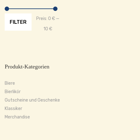
Min.
Max.
Preis:
0 €
—
FILTER
Preis
Preis
10 €
Produkt-Kategorien
Biere
Bierlikör
Gutscheine und Geschenke
Klassiker
Merchandise