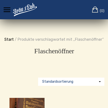
Skip
Ca
to
(0)
content
Start
/ Produkte verschlagwortet mit „Flaschenöffner“
Flaschenöffner