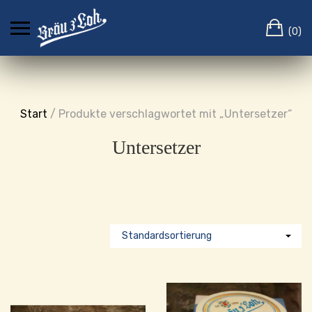
Skip
Ca
to
(0)
content
Start
/ Produkte verschlagwortet mit „Untersetzer“
Untersetzer