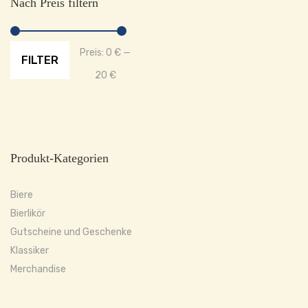
Nach Preis filtern
Min.
Max.
Preis:
0 €
—
FILTER
Preis
Preis
20 €
Produkt-Kategorien
Biere
Bierlikör
Gutscheine und Geschenke
Klassiker
Merchandise