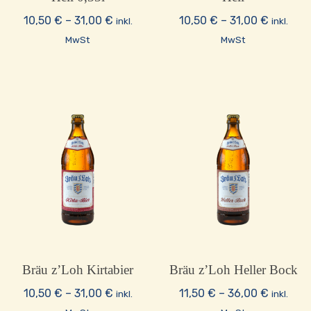
Preisspanne:
Preissp
10,50
€
–
31,00
€
10,50
€
–
31,00
€
inkl.
inkl.
10,50 €
10,50 €
MwSt
MwSt
bis
bis
31,00 €
31,00 €
Bräu z’Loh Kirtabier
Bräu z’Loh Heller Bock
Preisspanne:
Preissp
10,50
€
–
31,00
€
11,50
€
–
36,00
€
inkl.
inkl.