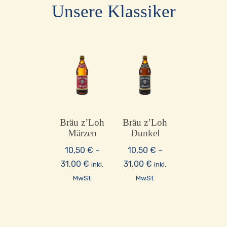
Unsere Klassiker
Bräu z’Loh
Bräu z’Loh
Märzen
Dunkel
10,50
€
–
10,50
€
–
Preisspanne:
Preisspanne:
31,00
€
31,00
€
inkl.
inkl.
10,50 €
10,50 €
MwSt
MwSt
bis
bis
31,00 €
31,00 €