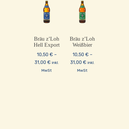
Bräu z’Loh
Bräu z’Loh
Hell Export
Weißbier
10,50
€
–
10,50
€
–
Preisspanne:
Preisspanne:
31,00
€
31,00
€
inkl.
inkl.
10,50 €
10,50 €
MwSt
MwSt
bis
bis
31,00 €
31,00 €